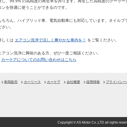
対し、99.9% の高純度の再生率を誇ります。再生した高純度のクーラー
コンを快適に使うことができるのです。
もちろん、ハイブリッド車、電気自動車にも対応しています。オイルブ
ださい。
詳しくは
エアコン洗浄で涼しく爽やかな車内を！
をご覧ください。
エアコン洗浄に興味のある方、ぜひ一度ご相談ください。
カーケアについてのお問い合わせはこちら
車両販売
カーリース
カーケア
会社概要
採用情報
プライバシー
Copyright © AS Motor Co.,LTD all rights res